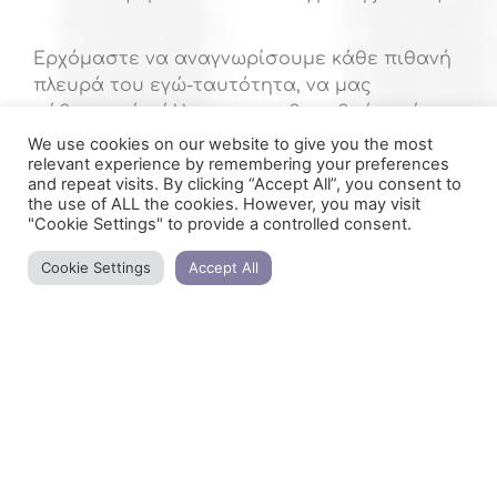
Ερχόμαστε να αναγνωρίσουμε κάθε πιθανή
πλευρά του εγώ-ταυτότητα, να μας
μάθουμε, ή μάλλον να μας θυμηθούμε, ώστε
να βρούμε ξανά τη σύνδεση με το εγώ ως
We use cookies on our website to give you the most
relevant experience by remembering your preferences
μέρος όλου. Να μπορούμε να βλέπουμε
and repeat visits. By clicking “Accept All”, you consent to
σημεία μας μέσα σε κάθε άλλον άνθρωπο
the use of ALL the cookies. However, you may visit
(και κατ’ επέκταση σε όλα τα πλάσματα) να
"Cookie Settings" to provide a controlled consent.
αναγνωρίζουμε κομμάτια της εξέλιξης, των
Cookie Settings
Accept All
δυσκολιών, των καταστάσεων, της
κατανόησης, της συμπόνιας.
Το εγώ-ταυτότητα είναι αυτό που
αντιλαμβανόμαστε ως προσωπικότητα, αυτό
που μας κάνει μοναδικούς. Είναι μια
έκφραση του “εγώ” που μας κάνει να
αναγνωρίζουμε τη μοναδικότητά μας, αλλά