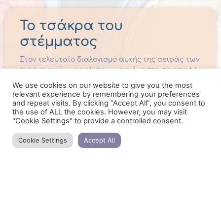
Το τσάκρα του
στέμματος
Στον τελευταίο διαλογισμό αυτής της σειράς των
ενεργειακών μας κέντρων, ερχόμαστε σε επαφή
και γνωρίζουμε το τσάκρα του στέμματος.
We use cookies on our website to give you the most
relevant experience by remembering your preferences
READ MORE »
and repeat visits. By clicking “Accept All”, you consent to
the use of ALL the cookies. However, you may visit
23/04/2021
"Cookie Settings" to provide a controlled consent.
Cookie Settings
Accept All
Λιγότερο στρες,
περισσότερος
διαλογισμός!
Η καθημερινότητά μας πολλές φορές οδηγεί στη
συσσώρευση υπερβολικού στρες, το οποίο δεν