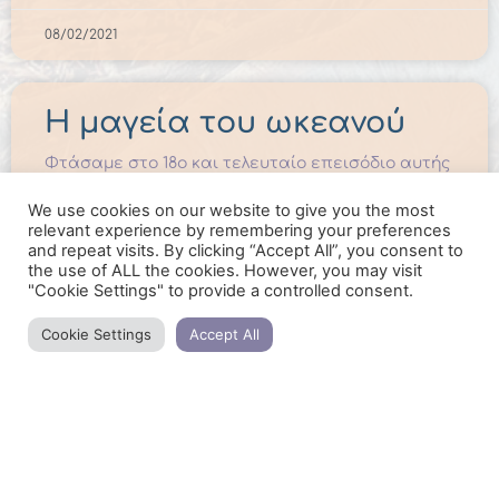
08/02/2021
Η μαγεία του ωκεανού
Φτάσαμε στο 18ο και τελευταίο επεισόδιο αυτής
της σεζόν για να καλωσορίσουμε το καλοκαίρι
We use cookies on our website to give you the most
που συμβολίζει για τον καθένα μας τόσα πολλά.
relevant experience by remembering your preferences
READ MORE »
and repeat visits. By clicking “Accept All”, you consent to
the use of ALL the cookies. However, you may visit
"Cookie Settings" to provide a controlled consent.
21/05/2021
Cookie Settings
Accept All
Το τσάκρα της βάσης
Έφτασε η στιγμή να εξισορροπήσουμε τα
ενεργειακά μας κέντρα! Στο πρώτο επεισόδιο
αυτής της σειράς διαλογισμών θα
επικεντρωθούμε στο πρώτο από τα επτά