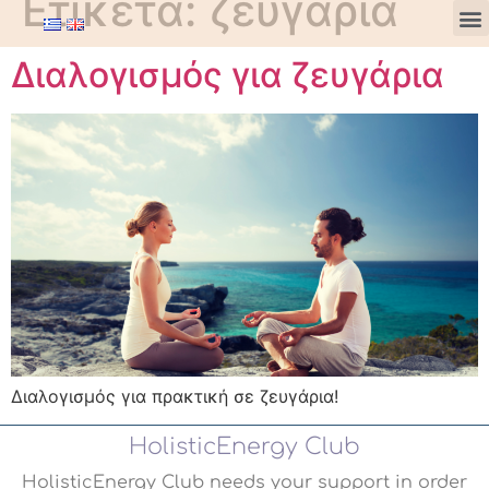
Ετικέτα:
ζευγάρια
Διαλογισμός για ζευγάρια
Διαλογισμός για πρακτική σε ζευγάρια!
HolisticEnergy Club
HolisticEnergy Club needs your support in order