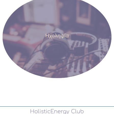
Η τεχνολογία ήχου διαρκώς εξελίσσεται κι έτσι το πάθος
και η διάθεση για γνώση και εξέλιξη δεν σταματούν ποτέ...
Ηχοληψία
Διαβάστε περισσότερα
HolisticEnergy Club