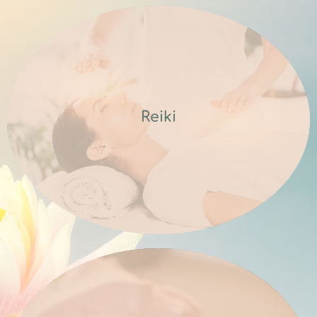
To Ρέικι είναι μια παραδοσιακή Ιαπωνική
ενεργειακή θεραπεία. Προέρχεται από
τις Ιαπωνικές λέξεις Rei και Ki που
σημαίνουν Ροή και Ενέργεια ή Κοσμική
Reiki
ζωτική ενέργεια...
Διαβάστε περισσότερα
Πόσο όμορφοι είναι οι κρύσταλλοι! Πέρα